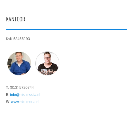
KANTOOR
KvK 58466193
T
: (013) 5720744
E
:
info@mic-media.nl
W
:
www.mic-meda.nl