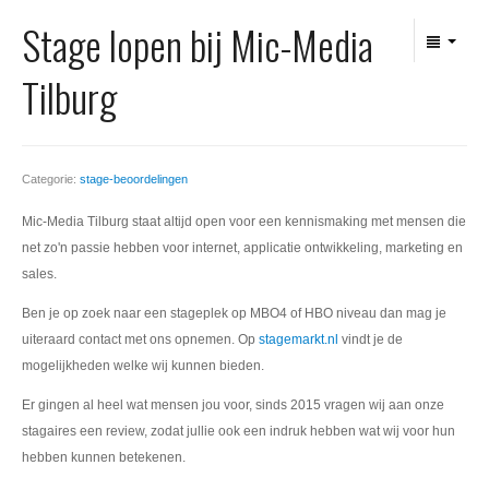
Office 365
Stage lopen bij Mic-Media
Domeinnaam registreren
Tilburg
SSL certificaat
Categorie:
stage-beoordelingen
Mic-Media Tilburg staat altijd open voor een kennismaking met mensen die
net zo'n passie hebben voor internet, applicatie ontwikkeling, marketing en
sales.
Ben je op zoek naar een stageplek op MBO4 of HBO niveau dan mag je
uiteraard contact met ons opnemen. Op
stagemarkt.nl
vindt je de
mogelijkheden welke wij kunnen bieden.
Er gingen al heel wat mensen jou voor, sinds 2015 vragen wij aan onze
stagaires een review, zodat jullie ook een indruk hebben wat wij voor hun
hebben kunnen betekenen.