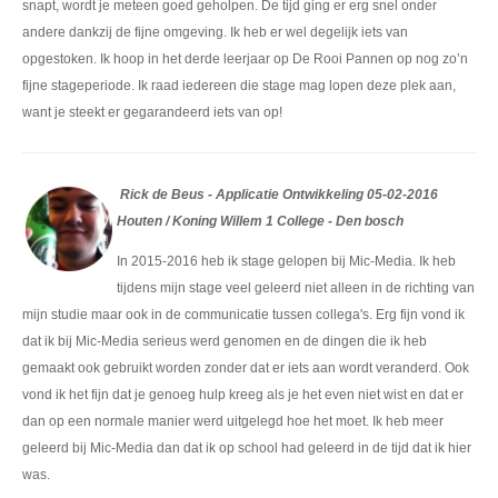
snapt, wordt je meteen goed geholpen. De tijd ging er erg snel onder
andere dankzij de fijne omgeving. Ik heb er wel degelijk iets van
opgestoken. Ik hoop in het derde leerjaar op De Rooi Pannen op nog zo’n
fijne stageperiode. Ik raad iedereen die stage mag lopen deze plek aan,
want je steekt er gegarandeerd iets van op!
Rick de Beus - Applicatie Ontwikkeling 05-02-2016
Houten / Koning Willem 1 College - Den bosch
In 2015-2016 heb ik stage gelopen bij Mic-Media. Ik heb
tijdens mijn stage veel geleerd niet alleen in de richting van
mijn studie maar ook in de communicatie tussen collega's. Erg fijn vond ik
dat ik bij Mic-Media serieus werd genomen en de dingen die ik heb
gemaakt ook gebruikt worden zonder dat er iets aan wordt veranderd. Ook
vond ik het fijn dat je genoeg hulp kreeg als je het even niet wist en dat er
dan op een normale manier werd uitgelegd hoe het moet. Ik heb meer
geleerd bij Mic-Media dan dat ik op school had geleerd in de tijd dat ik hier
was.