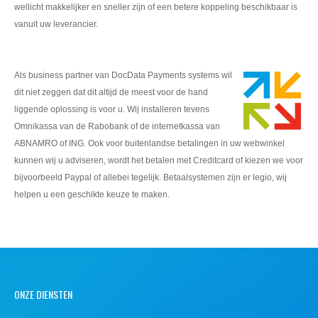
wellicht makkelijker en sneller zijn of een betere koppeling beschikbaar is
vanuit uw leverancier.
Als business partner van DocData Payments systems wil
dit niet zeggen dat dit altijd de meest voor de hand
liggende oplossing is voor u. Wij installeren tevens
Omnikassa van de Rabobank of de internetkassa van
ABNAMRO of ING. Ook voor buitenlandse betalingen in uw webwinkel
kunnen wij u adviseren, wordt het betalen met Creditcard of kiezen we voor
bijvoorbeeld Paypal of allebei tegelijk. Betaalsystemen zijn er legio, wij
helpen u een geschikte keuze te maken.
ONZE DIENSTEN