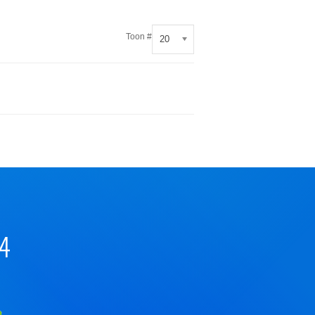
Toon #
20
44