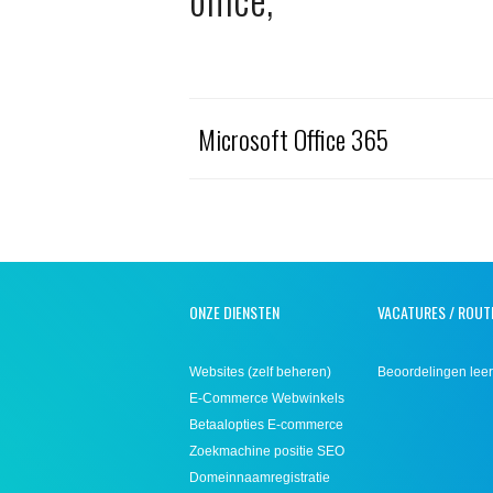
Microsoft Office 365
ONZE DIENSTEN
VACATURES / ROUT
Websites (zelf beheren)
Beoordelingen leer
E-Commerce Webwinkels
Betaalopties E-commerce
Zoekmachine positie SEO
Domeinnaamregistratie