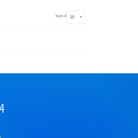
Toon #
20
44