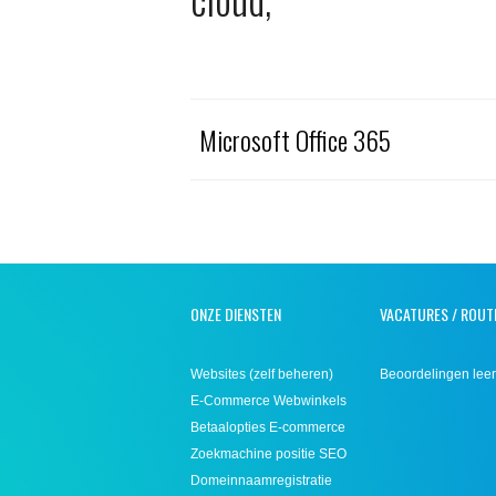
Microsoft Office 365
ONZE DIENSTEN
VACATURES / ROUT
Websites (zelf beheren)
Beoordelingen leer
E-Commerce Webwinkels
Betaalopties E-commerce
Zoekmachine positie SEO
Domeinnaamregistratie