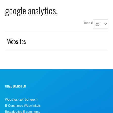
Office 365
google analytics,
Domeinnaam registreren
Toon #
SSL certificaat
Websites
ONZE DIENSTEN
Websites (zelf beheren)
E-Commerce Webwinkels
Betaalopties E-commerce