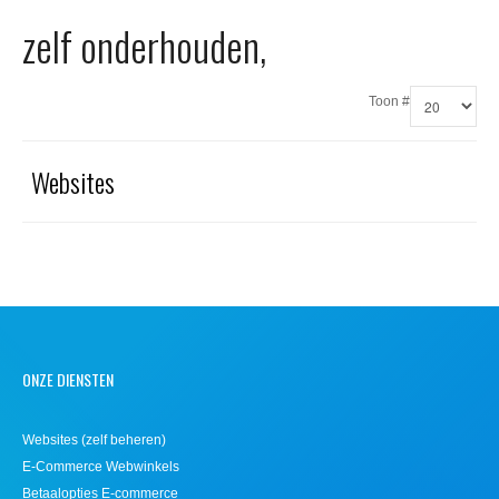
Office 365
zelf onderhouden,
Domeinnaam registreren
Toon #
SSL certificaat
Websites
ONZE DIENSTEN
Websites (zelf beheren)
E-Commerce Webwinkels
Betaalopties E-commerce