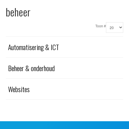
Office 365
beheer
Domeinnaam registreren
Toon #
SSL certificaat
Automatisering & ICT
Beheer & onderhoud
Websites