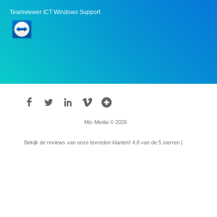
Teamviewer ICT Windows Support
Mic-Media © 2026
Bekijk de reviews van onze tevreden klanten!
4,8
van de 5 sterren |
315
reviews