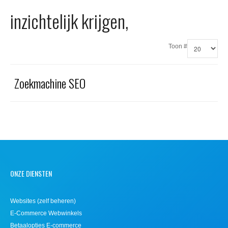
Office 365
inzichtelijk krijgen,
Domeinnaam registreren
Toon #
SSL certificaat
Zoekmachine SEO
ONZE DIENSTEN
Websites (zelf beheren)
E-Commerce Webwinkels
Betaalopties E-commerce