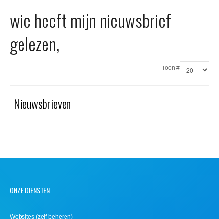
Office 365
wie heeft mijn nieuwsbrief
Domeinnaam registreren
gelezen,
SSL certificaat
Toon #
Nieuwsbrieven
ONZE DIENSTEN
Websites (zelf beheren)