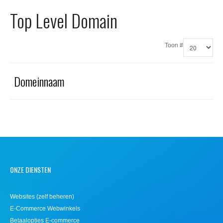
Office 365
Top Level Domain
Domeinnaam registreren
Toon #
SSL certificaat
Domeinnaam
ONZE DIENSTEN
Websites (zelf beheren)
E-Commerce Webwinkels
Betaalopties E-commerce