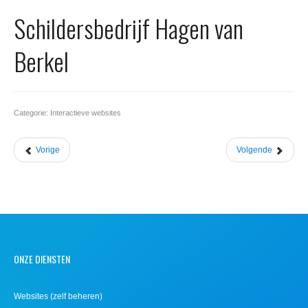
Office 365
Schildersbedrijf Hagen van
Domeinnaam registreren
Berkel
SSL certificaat
Categorie: Interactieve websites
Vorige
Volgende
ONZE DIENSTEN
Websites (zelf beheren)