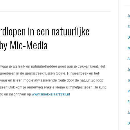
J
rdlopen in een natuurlijke
S
D
by Mic-Media
N
A
waar je als trail- en natuurliefhebber goed aan je trekken komt. Het
J
goederen in de grensstreek tussen Goirle, Hilvarenbeek en het
zwaar en is een mooie afwissselende route door de natuur. Zo loop
J
ossen.Ook kom je onderweg enkele kleine klimmetjes tegen. Je kunt
M
fo en inschrijven op
www.smokkelaarstrail.nl
F
J
D