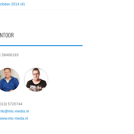
ctober 2014 (4)
NTOOR
K 58466193
(013) 5720744
info@mic-media.nl
www.mic-meda.nl