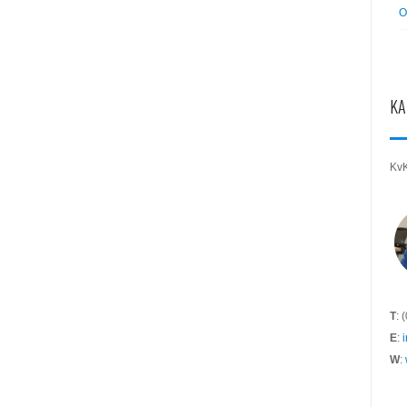
O
KA
Kv
T
: 
E
:
W
: