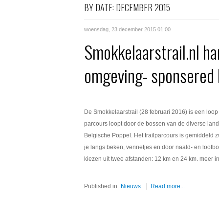
BY DATE: DECEMBER 2015
woensdag, 23 december 2015 01:00
Smokkelaarstrail.nl ha
omgeving- sponsered 
De Smokkelaarstrail (28 februari 2016) is een loop 
parcours loopt door de bossen van de diverse land
Belgische Poppel. Het trailparcours is gemiddeld 
je langs beken, vennetjes en door naald- en loofb
kiezen uit twee afstanden: 12 km en 24 km. meer in
Published in
Nieuws
Read more...