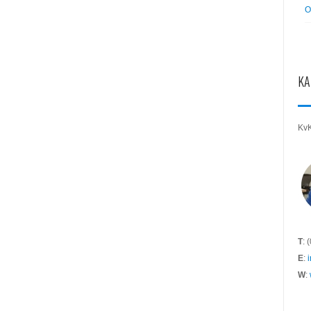
O
KA
Kv
T
: 
E
:
W
: