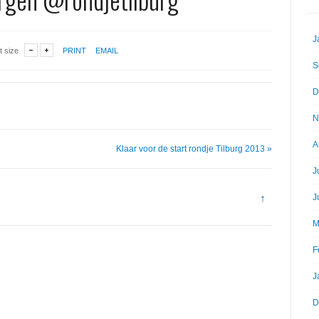
J
t size
PRINT
EMAIL
S
D
N
A
Klaar voor de start rondje Tilburg 2013 »
J
↑
J
M
F
J
D