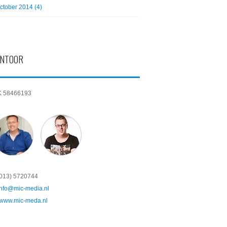
ctober 2014 (4)
NTOOR
K 58466193
(013) 5720744
info@mic-media.nl
www.mic-meda.nl