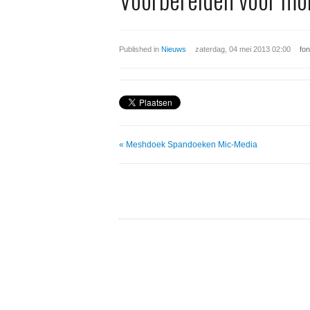
Published in
Nieuws
zaterdag, 04 mei 2013 02:00
fon
« Meshdoek Spandoeken Mic-Media