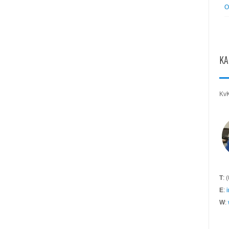
O
KA
Kv
T
: 
E
:
W
: