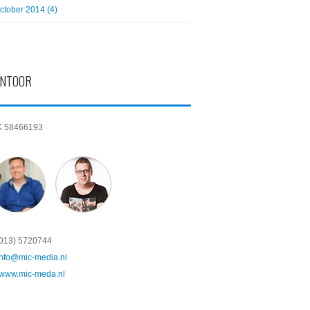
ctober 2014 (4)
NTOOR
K 58466193
(013) 5720744
info@mic-media.nl
www.mic-meda.nl