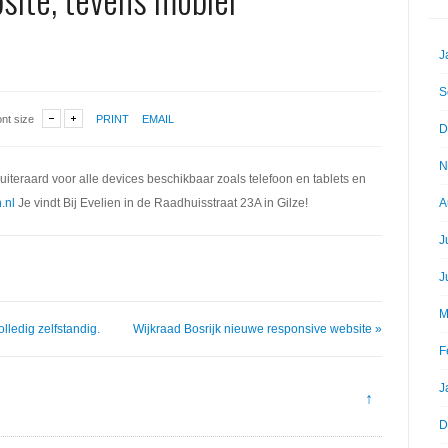
J
S
ont size
PRINT
EMAIL
D
N
uiteraard voor alle devices beschikbaar zoals telefoon en tablets en
.nl
Je vindt Bij Evelien in de Raadhuisstraat 23A in Gilze!
A
J
J
M
ledig zelfstandig.
Wijkraad Bosrijk nieuwe responsive website »
F
J
↑
D