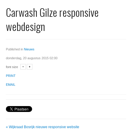
Office 365
Carwash Gilze responsive
Domeinnaam registreren
webdesign
SSL certificaat
Published in
Nieuws
donderdag, 20 augustus 2015 02:00
font size
PRINT
EMAIL
« Wijkraad Bosrijk nieuwe responsive website