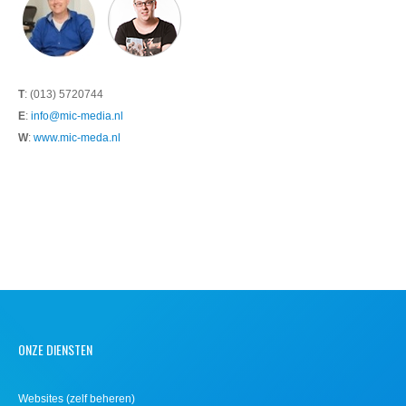
T
: (013) 5720744
E
:
info@mic-media.nl
W
:
www.mic-meda.nl
ONZE DIENSTEN
Websites (zelf beheren)