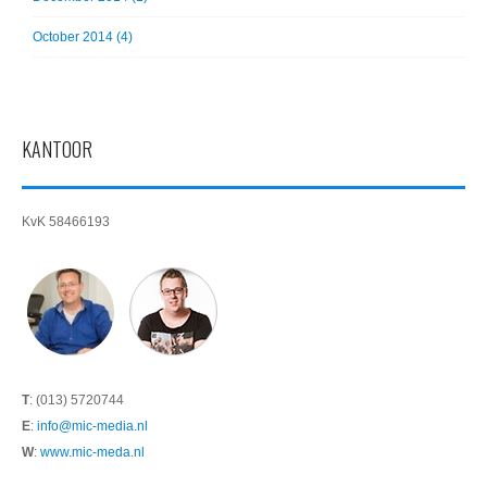
October 2014 (4)
KANTOOR
KvK 58466193
T
: (013) 5720744
E
:
info@mic-media.nl
W
:
www.mic-meda.nl