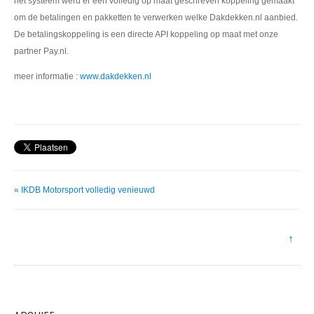
het systeem werd er een volledig op maat geschreven koppeling gemaakt
om de betalingen en pakketten te verwerken welke Dakdekken.nl aanbied.
De betalingskoppeling is een directe API koppeling op maat met onze
partner Pay.nl.
meer informatie :
www.dakdekken.nl
« IKDB Motorsport volledig venieuwd
↑