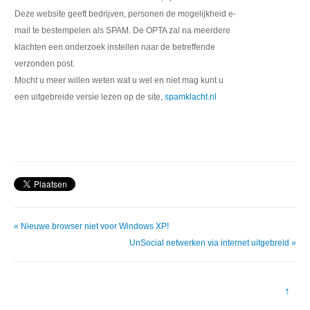
Deze website geeft bedrijven, personen de mogelijkheid e-
mail te bestempelen als SPAM. De OPTA zal na meerdere
klachten een onderzoek instellen naar de betreffende
verzonden post.
Mocht u meer willen weten wat u wel en niet mag kunt u
een uitgebreide versie lezen op de site,
spamklacht.nl
« Nieuwe browser niet voor Windows XP!
UnSocial netwerken via internet uitgebreid »
↑