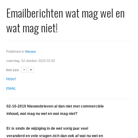
Office 365
Emailberichten wat mag wel en
Domeinnaam registreren
wat mag niet!
SSL certificaat
Published in
Nieuws
zaterdag, 02 oktober 2010 02:00
font size
PRINT
EMAIL
02-10-2010 Nieuwsbrieven al dan niet met commerciële
inhoud, wat mag nu wel en wat mag niet?
Er is sinds de wijziging in de wet vorig jaar veel
veranderd en vele vragen zich dan ook af wat nu wel en