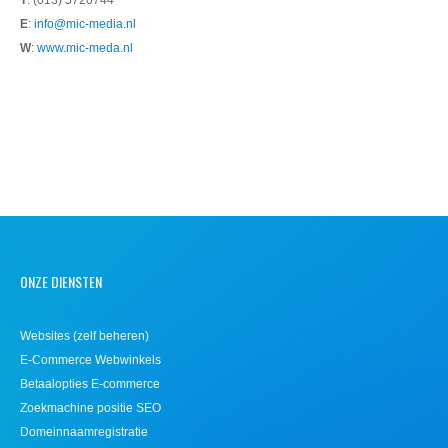
E
:
info@mic-media.nl
W
:
www.mic-meda.nl
ONZE DIENSTEN
Websites (zelf beheren)
E-Commerce Webwinkels
Betaalopties E-commerce
Zoekmachine positie SEO
Domeinnaamregistratie