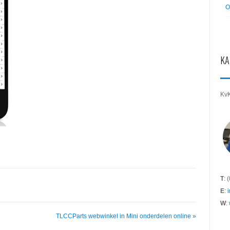
O
KA
Kv
T
: 
E
:
W
:
TLCCParts webwinkel in Mini onderdelen online »