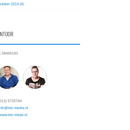
ctober 2014 (4)
NTOOR
K 58466193
(013) 5720744
info@mic-media.nl
www.mic-meda.nl