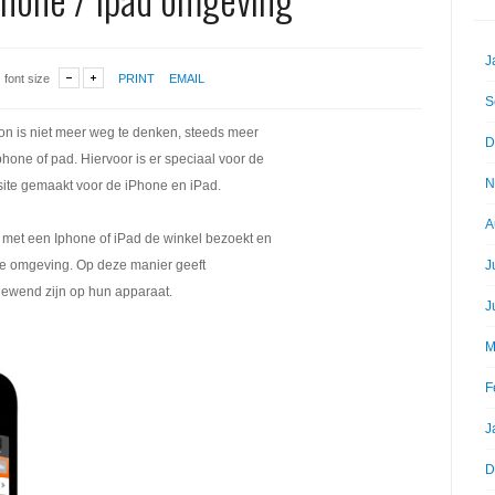
J
font size
PRINT
EMAIL
S
on is niet meer weg te denken, steeds meer
D
one of pad. Hiervoor is er speciaal voor de
N
te gemaakt voor de iPhone en iPad.
A
met een Iphone of iPad de winkel bezoekt en
ste omgeving. Op deze manier geeft
J
gewend zijn op hun apparaat.
J
M
F
J
D