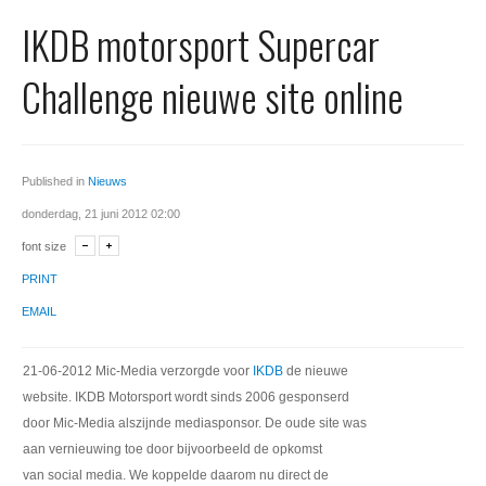
Office 365
IKDB motorsport Supercar
Domeinnaam registreren
Challenge nieuwe site online
SSL certificaat
Published in
Nieuws
donderdag, 21 juni 2012 02:00
font size
PRINT
EMAIL
21-06-2012 Mic-Media verzorgde voor
IKDB
de nieuwe
website. IKDB Motorsport wordt sinds 2006 gesponserd
door Mic-Media alszijnde mediasponsor. De oude site was
aan vernieuwing toe door bijvoorbeeld de opkomst
van social media. We koppelde daarom nu direct de