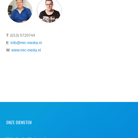
T
: (013) 5720744
E
:
info@mic-media.nl
W
:
www.mic-meda.nl
ONZE DIENSTEN